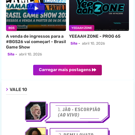
BGS
YEEAAH ZONE
A venda de ingressos para a
YEEAAH ZONE - PROG 65
#BGS26 vai começar! - Brasil
Site
abril 10, 2026
Game Show
Site
abril 10, 2026
Carregar mais postagens
VALE 10