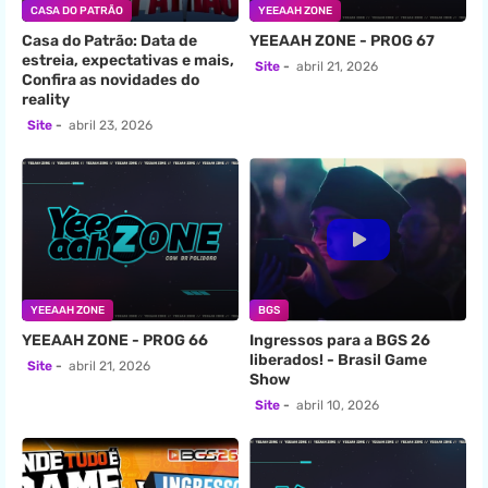
CASA DO PATRÃO
YEEAAH ZONE
Casa do Patrão: Data de
YEEAAH ZONE - PROG 67
estreia, expectativas e mais,
Site
abril 21, 2026
Confira as novidades do
reality
Site
abril 23, 2026
YEEAAH ZONE
BGS
YEEAAH ZONE - PROG 66
Ingressos para a BGS 26
liberados! - Brasil Game
Site
abril 21, 2026
Show
Site
abril 10, 2026