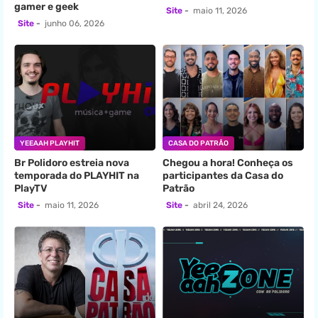
gamer e geek
Site
maio 11, 2026
Site
junho 06, 2026
YEEAAH PLAYHIT
CASA DO PATRÃO
Br Polidoro estreia nova
Chegou a hora! Conheça os
temporada do PLAYHIT na
participantes da Casa do
PlayTV
Patrão
Site
maio 11, 2026
Site
abril 24, 2026