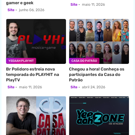
gamer e geek
Site
maio 11, 2026
Site
junho 06, 2026
YEEAAH PLAYHIT
CASA DO PATRÃO
Br Polidoro estreia nova
Chegou a hora! Conheça os
temporada do PLAYHIT na
participantes da Casa do
PlayTV
Patrão
Site
maio 11, 2026
Site
abril 24, 2026