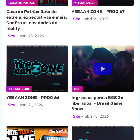
CASA DO PATRÃO
YEEAAH ZONE
Casa do Patrão: Data de
YEEAAH ZONE - PROG 67
estreia, expectativas e mais,
Site
abril 21, 2026
Confira as novidades do
reality
Site
abril 23, 2026
YEEAAH ZONE
BGS
YEEAAH ZONE - PROG 66
Ingressos para a BGS 26
liberados! - Brasil Game
Site
abril 21, 2026
Show
Site
abril 10, 2026