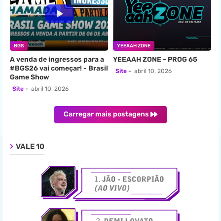
BGS
YEEAAH ZONE
A venda de ingressos para a
YEEAAH ZONE - PROG 65
#BGS26 vai começar! - Brasil
Site
abril 10, 2026
Game Show
Site
abril 10, 2026
Carregar mais postagens
VALE 10